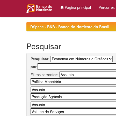
Página principal
Percorrer
Skip
navigation
DSpace - BNB - Banco do Nordeste do Brasil
Pesquisar
Pesquisar:
por
Filtros correntes: