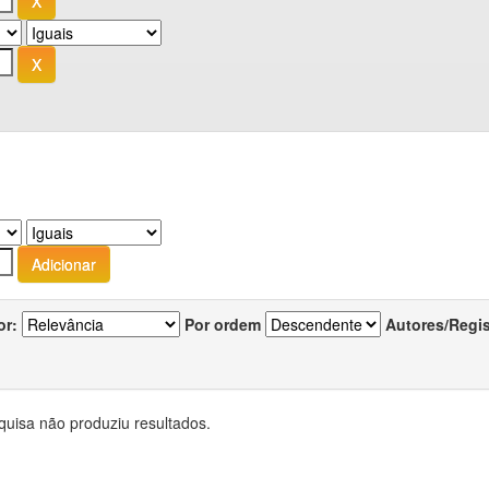
or:
Por ordem
Autores/Regi
quisa não produziu resultados.