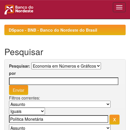
Skip
navigation
DSpace - BNB - Banco do Nordeste do Brasil
Pesquisar
Pesquisar:
por
Filtros correntes: