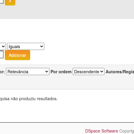
or:
Por ordem
Autores/Regi
quisa não produziu resultados.
DSpace Software
Copyrig