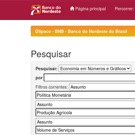
Página principal
Percorrer
Skip
navigation
DSpace - BNB - Banco do Nordeste do Brasil
Pesquisar
Pesquisar:
por
Filtros correntes: