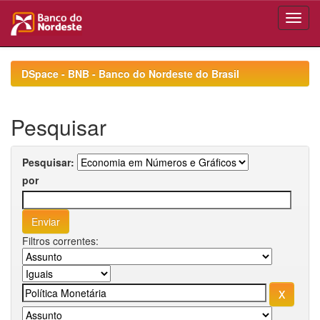
Skip
navigation
DSpace - BNB - Banco do Nordeste do Brasil
Pesquisar
Pesquisar:
por
Filtros correntes: