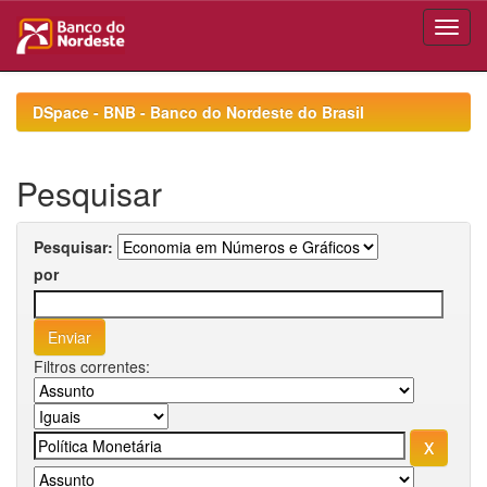
Skip
navigation
DSpace - BNB - Banco do Nordeste do Brasil
Pesquisar
Pesquisar:
por
Filtros correntes: