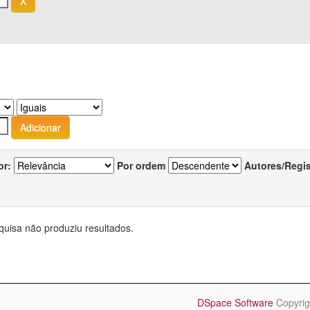
or:
Por ordem
Autores/Regi
quisa não produziu resultados.
DSpace Software
Copyrig