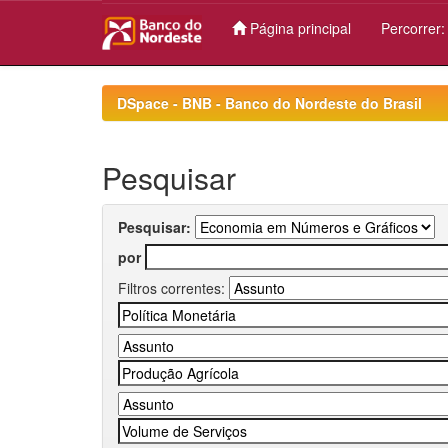
Página principal
Percorrer
Skip
navigation
DSpace - BNB - Banco do Nordeste do Brasil
Pesquisar
Pesquisar:
por
Filtros correntes: