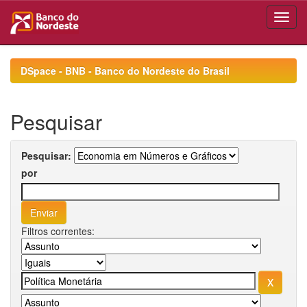
Skip
navigation
DSpace - BNB - Banco do Nordeste do Brasil
Pesquisar
Pesquisar:
por
Filtros correntes: