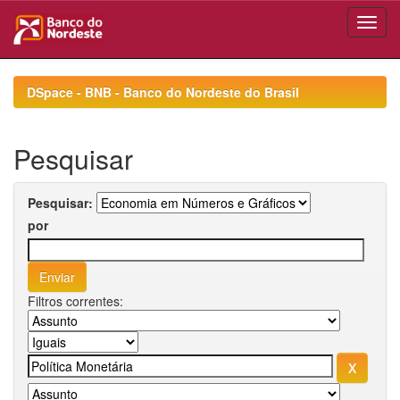
Skip
navigation
DSpace - BNB - Banco do Nordeste do Brasil
Pesquisar
Pesquisar:
por
Filtros correntes: