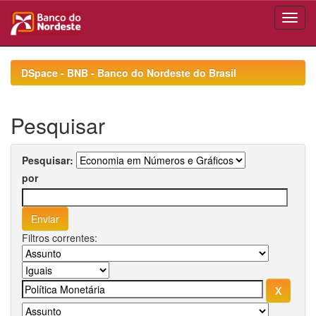
Skip
navigation
DSpace - BNB - Banco do Nordeste do Brasil
Pesquisar
Pesquisar:
por
Filtros correntes: