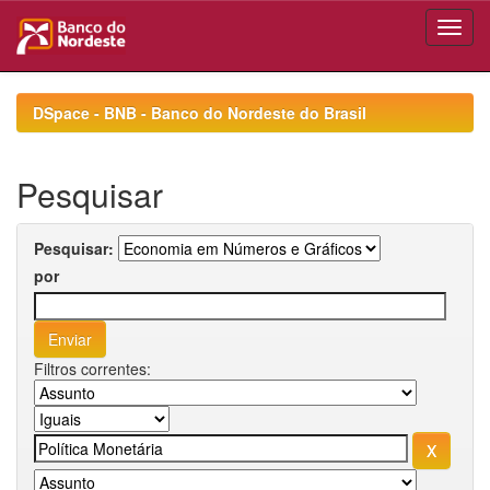
Skip
navigation
DSpace - BNB - Banco do Nordeste do Brasil
Pesquisar
Pesquisar:
por
Filtros correntes: