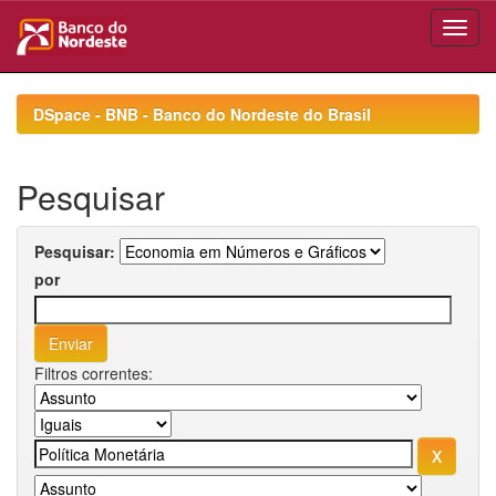
Skip
navigation
DSpace - BNB - Banco do Nordeste do Brasil
Pesquisar
Pesquisar:
por
Filtros correntes: