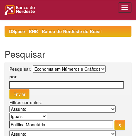
Skip
navigation
DSpace - BNB - Banco do Nordeste do Brasil
Pesquisar
Pesquisar:
por
Filtros correntes: