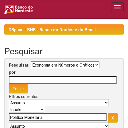
Skip
navigation
DSpace - BNB - Banco do Nordeste do Brasil
Pesquisar
Pesquisar:
por
Filtros correntes: