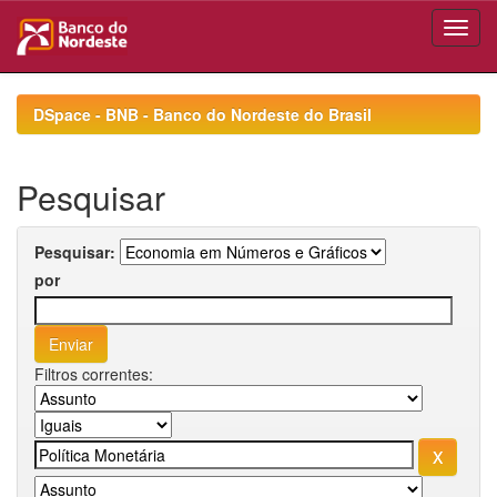
Skip
navigation
DSpace - BNB - Banco do Nordeste do Brasil
Pesquisar
Pesquisar:
por
Filtros correntes: