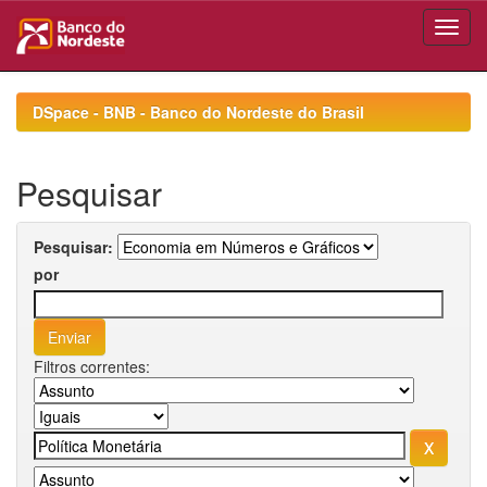
Skip
navigation
DSpace - BNB - Banco do Nordeste do Brasil
Pesquisar
Pesquisar:
por
Filtros correntes: