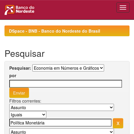
Skip
navigation
DSpace - BNB - Banco do Nordeste do Brasil
Pesquisar
Pesquisar:
por
Filtros correntes: