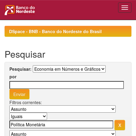
Skip
navigation
DSpace - BNB - Banco do Nordeste do Brasil
Pesquisar
Pesquisar:
por
Filtros correntes: