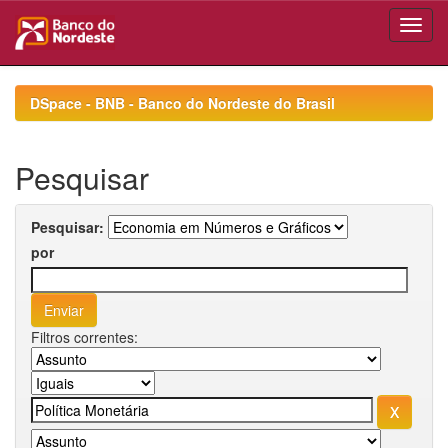
Skip
navigation
DSpace - BNB - Banco do Nordeste do Brasil
Pesquisar
Pesquisar:
por
Filtros correntes: