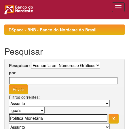
Skip
navigation
DSpace - BNB - Banco do Nordeste do Brasil
Pesquisar
Pesquisar:
por
Filtros correntes: