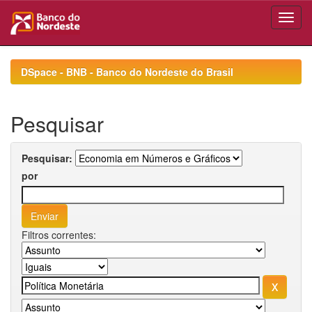
Skip
navigation
DSpace - BNB - Banco do Nordeste do Brasil
Pesquisar
Pesquisar:
por
Filtros correntes: