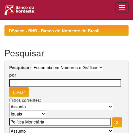
Skip
navigation
DSpace - BNB - Banco do Nordeste do Brasil
Pesquisar
Pesquisar:
por
Filtros correntes: