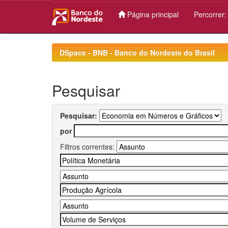
Página principal
Percorrer
Skip
navigation
DSpace - BNB - Banco do Nordeste do Brasil
Pesquisar
Pesquisar:
por
Filtros correntes: