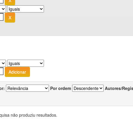
or:
Por ordem
Autores/Regi
quisa não produziu resultados.