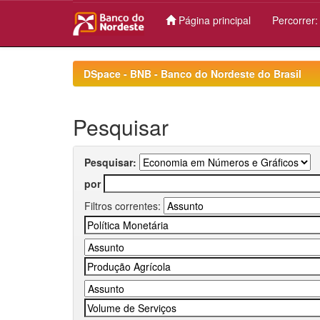
Página principal
Percorrer
Skip
navigation
DSpace - BNB - Banco do Nordeste do Brasil
Pesquisar
Pesquisar:
por
Filtros correntes: