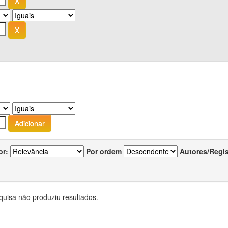
or:
Por ordem
Autores/Regi
quisa não produziu resultados.