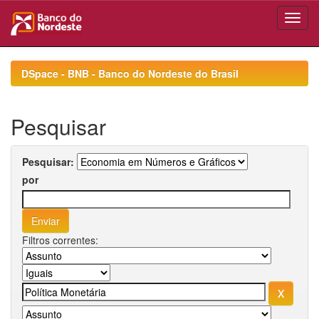
Skip
navigation
DSpace - BNB - Banco do Nordeste do Brasil
Pesquisar
Pesquisar:
por
Filtros correntes: