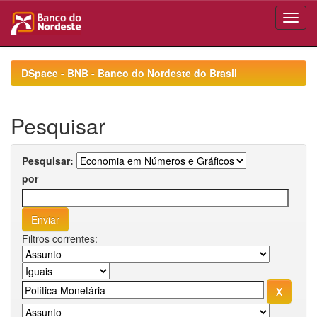
Skip
navigation
DSpace - BNB - Banco do Nordeste do Brasil
Pesquisar
Pesquisar:
por
Filtros correntes: