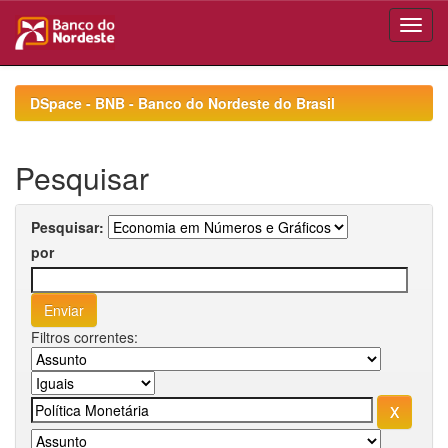
Skip
navigation
DSpace - BNB - Banco do Nordeste do Brasil
Pesquisar
Pesquisar:
por
Filtros correntes: