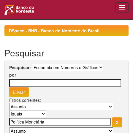
Skip
navigation
DSpace - BNB - Banco do Nordeste do Brasil
Pesquisar
Pesquisar:
por
Filtros correntes: