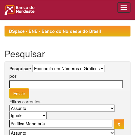
Skip
navigation
DSpace - BNB - Banco do Nordeste do Brasil
Pesquisar
Pesquisar:
por
Filtros correntes: