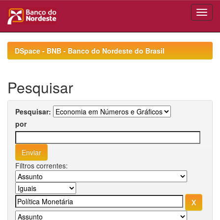
Skip
navigation
DSpace - BNB - Banco do Nordeste do Brasil
Pesquisar
Pesquisar:
por
Filtros correntes: