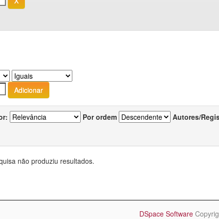
or:
Por ordem
Autores/Regi
quisa não produziu resultados.
DSpace Software
Copyrig