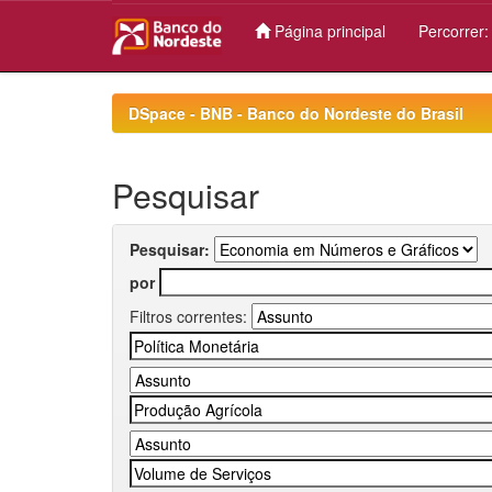
Página principal
Percorrer
Skip
navigation
DSpace - BNB - Banco do Nordeste do Brasil
Pesquisar
Pesquisar:
por
Filtros correntes: