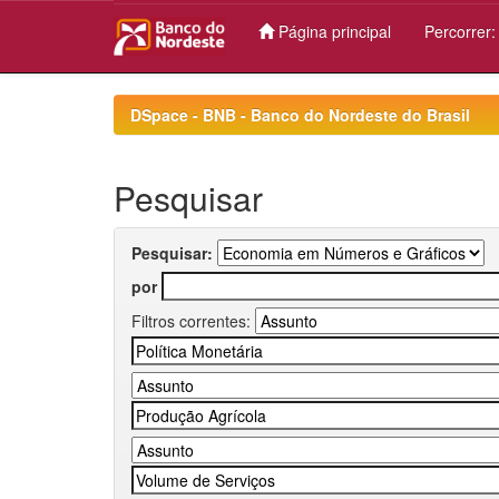
Página principal
Percorrer
Skip
navigation
DSpace - BNB - Banco do Nordeste do Brasil
Pesquisar
Pesquisar:
por
Filtros correntes: