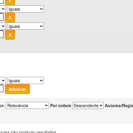
or:
Por ordem
Autores/Regi
quisa não produziu resultados.