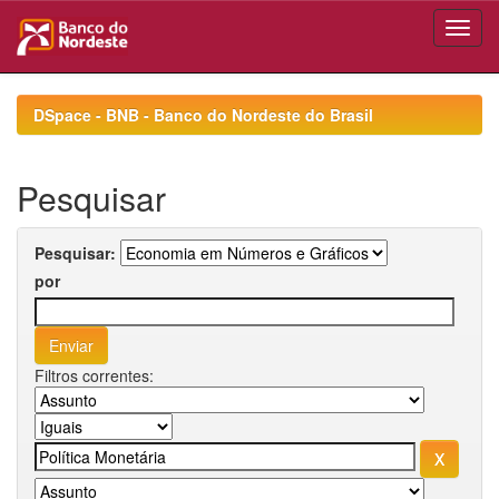
Skip
navigation
DSpace - BNB - Banco do Nordeste do Brasil
Pesquisar
Pesquisar:
por
Filtros correntes: