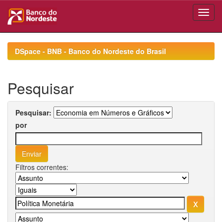
Skip
navigation
DSpace - BNB - Banco do Nordeste do Brasil
Pesquisar
Pesquisar:
por
Filtros correntes: