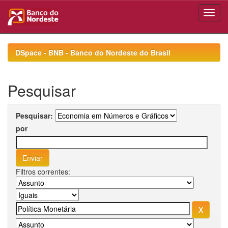
Skip
navigation
DSpace - BNB - Banco do Nordeste do Brasil
Pesquisar
Pesquisar:
por
Filtros correntes: