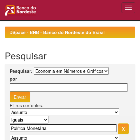
Skip
navigation
DSpace - BNB - Banco do Nordeste do Brasil
Pesquisar
Pesquisar:
por
Filtros correntes: