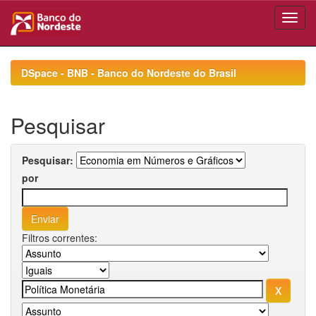
Skip
navigation
DSpace - BNB - Banco do Nordeste do Brasil
Pesquisar
Pesquisar:
por
Filtros correntes: