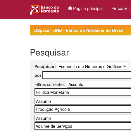
Página principal
Percorrer
Skip
navigation
DSpace - BNB - Banco do Nordeste do Brasil
Pesquisar
Pesquisar:
por
Filtros correntes: