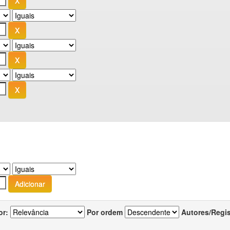
or:
Por ordem
Autores/Regi