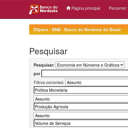
Página principal
Percorrer
Skip
navigation
DSpace - BNB - Banco do Nordeste do Brasil
Pesquisar
Pesquisar:
por
Filtros correntes: