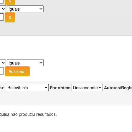
or:
Por ordem
Autores/Regi
quisa não produziu resultados.