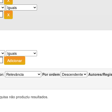
or:
Por ordem
Autores/Regi
quisa não produziu resultados.