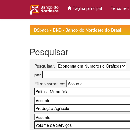
Página principal
Percorrer
Skip
navigation
DSpace - BNB - Banco do Nordeste do Brasil
Pesquisar
Pesquisar:
por
Filtros correntes: