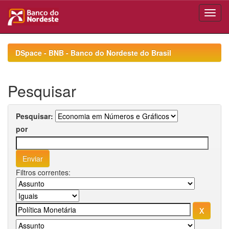
Skip
navigation
DSpace - BNB - Banco do Nordeste do Brasil
Pesquisar
Pesquisar:
por
Filtros correntes: