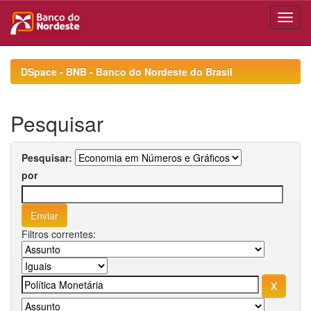
Skip
navigation
DSpace - BNB - Banco do Nordeste do Brasil
Pesquisar
Pesquisar:
por
Filtros correntes: