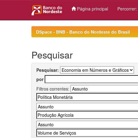
Página principal
Percorrer
Skip
navigation
DSpace - BNB - Banco do Nordeste do Brasil
Pesquisar
Pesquisar:
por
Filtros correntes: