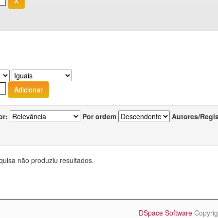
or:
Por ordem
Autores/Regi
quisa não produziu resultados.
DSpace Software
Copyrig