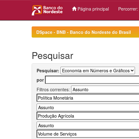
Página principal
Percorrer
Skip
navigation
DSpace - BNB - Banco do Nordeste do Brasil
Pesquisar
Pesquisar:
por
Filtros correntes: