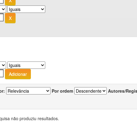
or:
Por ordem
Autores/Regi
quisa não produziu resultados.