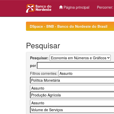
Página principal
Percorrer
Skip
navigation
DSpace - BNB - Banco do Nordeste do Brasil
Pesquisar
Pesquisar:
por
Filtros correntes: