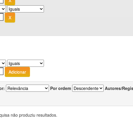
or:
Por ordem
Autores/Regi
quisa não produziu resultados.