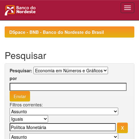
Skip
navigation
DSpace - BNB - Banco do Nordeste do Brasil
Pesquisar
Pesquisar:
por
Filtros correntes: