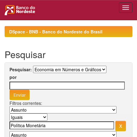
Skip
navigation
DSpace - BNB - Banco do Nordeste do Brasil
Pesquisar
Pesquisar:
por
Filtros correntes: