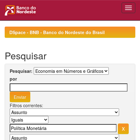
Skip
navigation
DSpace - BNB - Banco do Nordeste do Brasil
Pesquisar
Pesquisar:
por
Filtros correntes: