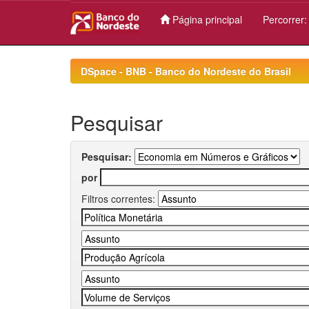
Página principal
Percorrer
Skip
navigation
DSpace - BNB - Banco do Nordeste do Brasil
Pesquisar
Pesquisar:
por
Filtros correntes: