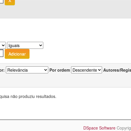
or:
Por ordem
Autores/Regi
quisa não produziu resultados.
DSpace Software
Copyrig