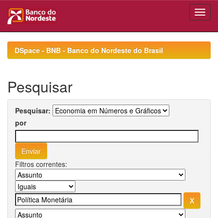
Skip
navigation
DSpace - BNB - Banco do Nordeste do Brasil
Pesquisar
Pesquisar:
por
Filtros correntes: