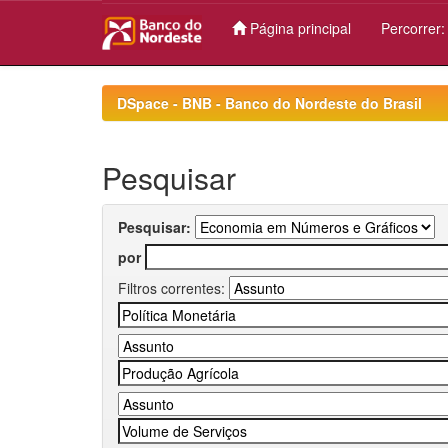
Página principal
Percorrer
Skip
navigation
DSpace - BNB - Banco do Nordeste do Brasil
Pesquisar
Pesquisar:
por
Filtros correntes: