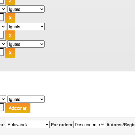
or:
Por ordem
Autores/Regi